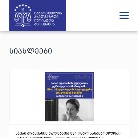
ვინ ვართ
რას ვაკეთებთ
სიახლეები
შედეგები
გამოცემები
უახლესი
მედია
იურიდული დახმარება
GE
EN
საიამ ადამიანის უფლებათა ევროპულ სასამართლოში