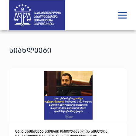
ვინ ვართ
რას ვაკეთებთ
სიახლეები
შედეგები
გამოცემები
უახლესი
მედია
იურიდული დახმარება
GE
EN
საია ეხმიანება გიორგი ოკმელაშვილის სისხლის