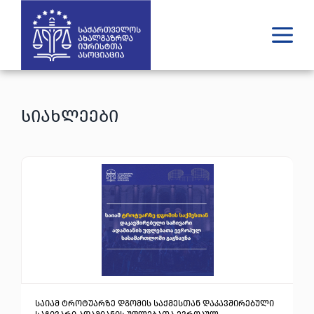
ვინ ვართ
რას ვაკეთებთ
სიახლეები
შედეგები
გამოცემები
უახლესი
მედია
იურიდული დახმარება
GE
EN
საიამ ტროტუარზე დგომის საქმესთან დაკავშირებული