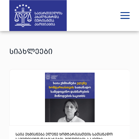
ვინ ვართ
რას ვაკეთებთ
სიახლეები
შედეგები
გამოცემები
უახლესი
მედია
იურიდული დახმარება
GE
EN
საია ეხმიანება ელენე ხოშტარიასთვის სათანადო